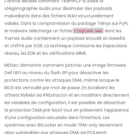
L’article détaille comment TeamPCP a utilisé la
stéganographie audio pour dissimuler des payloads
malveillants dans des fichiers WAV structurellement
valides. Dans la compromission du package Telnyx sur PyPI,
le malware télécharge un fichier
dont les
ringtone.wav
frames audio contiennent un payload encodé en base64
et chiffré par XOR. La technique contourne les inspections
réseau, les EDR et les vérifications MIME.
MDSec démontre comment patcher une image firmware
Dell UEFI au niveau du flash SPI pour désactiver les
protections contre les attaques DMA, même lorsque le
BIOS est verrouillé par mot de passe. En localisant les
offsets NVRAM via IFRExtractor et en modifiant directement
les variables de configuration, il est possible de désactiver
la protection DMA pré-boot tout en préservant l’apparence
d’une configuration sécurisée dans l’interface. Les
systèmes avec BitLocker en mode TPM-only deviennent
alors vulnérables aux attaques DMA via PCILeech,