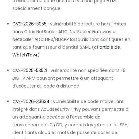
d’exécuter du code arbitraire via une page HTML
spécialement conçue
CVE-2026-3055
: vulnérabilité de lecture hors limites
dans Citrix NetScaler ADC, NetScaler Gateway et
NetScaler ADC FIPS/NDcPP lorsqu’ils sont configurés en
tant que fournisseur d’identité SAML (cf.
article de
WatchTowr
)
CVE-2025-53521
: vulnérabilité non spécifiée dans F5
BIG-IP APM pouvant permettre à un attaquant
d’exécuter du code à distance
CVE-2026-33634
: vulnérabilité de code malveillant
intégré dans Aquasecurity Trivy pouvant permettre à
un attaquant d’accéder à l’ensemble de
l’environnement CI/CD, y compris les jetons, clés SSH,
identifiants cloud et mots de passe de bases de