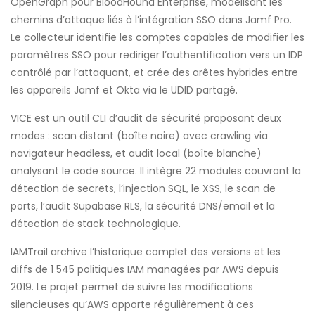
OpenGraph pour BloodHound Enterprise, modélisant les
chemins d’attaque liés à l’intégration SSO dans Jamf Pro.
Le collecteur identifie les comptes capables de modifier les
paramètres SSO pour rediriger l’authentification vers un IDP
contrôlé par l’attaquant, et crée des arêtes hybrides entre
les appareils Jamf et Okta via le UDID partagé.
VICE est un outil CLI d’audit de sécurité proposant deux
modes : scan distant (boîte noire) avec crawling via
navigateur headless, et audit local (boîte blanche)
analysant le code source. Il intègre 22 modules couvrant la
détection de secrets, l’injection SQL, le XSS, le scan de
ports, l’audit Supabase RLS, la sécurité DNS/email et la
détection de stack technologique.
IAMTrail archive l’historique complet des versions et les
diffs de 1 545 politiques IAM managées par AWS depuis
2019. Le projet permet de suivre les modifications
silencieuses qu’AWS apporte régulièrement à ces