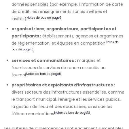
données sensibles (par exemple, l’information de carte
de crédit, les renseignements sur les invitées et
Notes de bas de page
9
invités)
;
organisatrices, organisateurs, participantes et
participants :
établissements, agences et organismes
Notes de
de réglementation, et équipes en compétition
bas de page
10
;
services et commanditaires :
marques et
fournisseurs de services de renom associés au
Notes de bas de page
11
tournoi
;
propriétaires et exploitants d’infrastructures :
divers secteurs des infrastructures essentielles, comme
le transport municipal, l’énergie et les services publics,
la gestion de l’eau et des eaux usées, ainsi que les
Notes de bas de page
12
télécommunications
.
Les auteurs de cybermenace sont également susceptibles