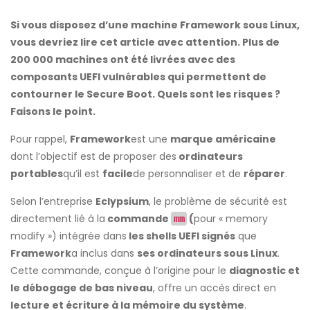
Si vous disposez d’une machine Framework sous Linux,
vous devriez lire cet article avec attention. Plus de
200 000 machines ont été livrées avec des
composants UEFI vulnérables qui permettent de
contourner le Secure Boot. Quels sont les risques ?
Faisons le point.
Pour rappel,
Framework
est une
marque américaine
dont l’objectif est de proposer des
ordinateurs
portables
qu’il est
facile
de personnaliser et de
réparer
.
Selon l’entreprise
Eclypsium
, le problème de sécurité est
directement lié à la
commande
(
pour « memory
mm
modify ») intégrée dans
les shells UEFI signés
que
Framework
a inclus dans
ses ordinateurs sous Linux
.
Cette commande, conçue à l’origine pour le
diagnostic et
le débogage de bas niveau
, offre un accès direct en
lecture et écriture à la mémoire du système
.