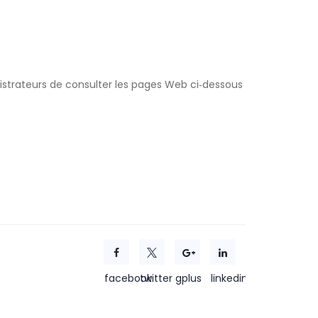
nistrateurs de consulter les pages Web ci‑dessous
facebook
twitter
gplus
linkedin